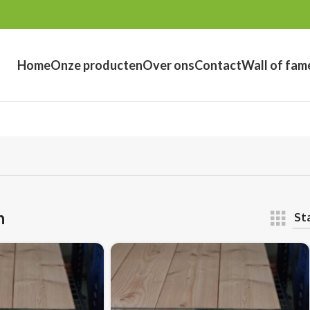
Home
Onze producten
Over ons
Contact
Wall of fam
n