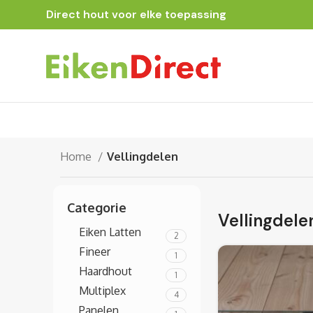
Direct hout voor elke toepassing
Home
Vellingdelen
Categorie
Vellingdele
Eiken Latten
2
Fineer
1
Haardhout
1
Multiplex
4
Panelen