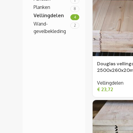
1
Planken
8
Vellingdelen
4
Wand-
2
gevelbekleding
Douglas velling
2500x260x20
Vellingdelen
€
23,72